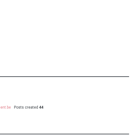
ent.be
Posts created
44