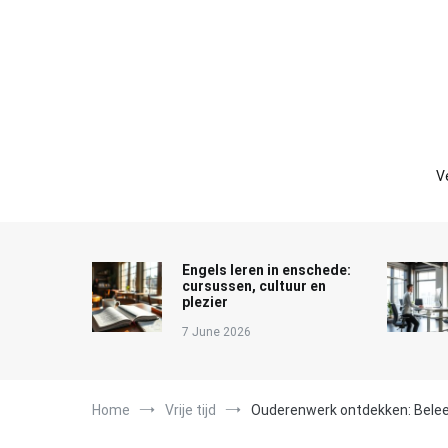
Skip
to
content
V
Engels leren in enschede:
cursussen, cultuur en
plezier
7 June 2026
Home
Vrije tijd
Ouderenwerk ontdekken: Beleefg