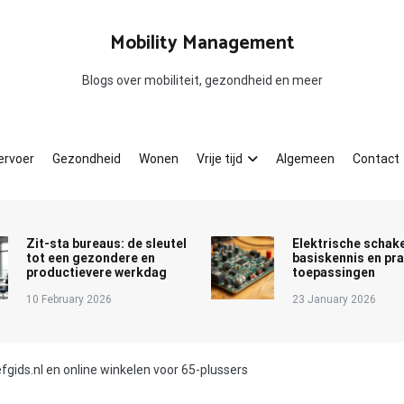
Mobility Management
Blogs over mobiliteit, gezondheid en meer
ervoer
Gezondheid
Wonen
Vrije tijd
Algemeen
Contact
Zit-sta bureaus: de sleutel
Elektrische schake
tot een gezondere en
basiskennis en pr
productievere werkdag
toepassingen
10 February 2026
23 January 2026
ids.nl en online winkelen voor 65-plussers